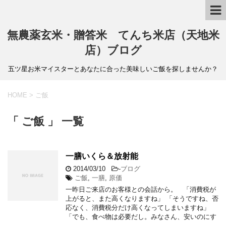
無農薬玄米・贈答米 てんち米店（天地米
店）ブログ
五ツ星お米マイスターとあなたに合った美味しいご飯を探しませんか？
HOME
>
ご飯
「 ご飯 」 一覧
一膳いくら＆放射能
2014/03/10
-
ブログ
ご飯
,
一膳
,
原価
一昨日ご来店のお客様との会話から。 「消費税が
上がると、また高くなりますね」 「そうですね、否
応なく、消費税分だけ高くなってしまいますね」
「でも、食べ物は必要だし。みなさん、安いのにす
…