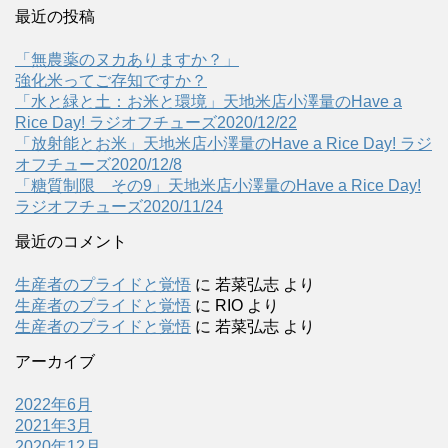
最近の投稿
「無農薬のヌカありますか？」
強化米ってご存知ですか？
「水と緑と土：お米と環境」天地米店小澤量のHave a
Rice Day! ラジオフチューズ2020/12/22
「放射能とお米」天地米店小澤量のHave a Rice Day! ラジ
オフチューズ2020/12/8
「糖質制限 その9」天地米店小澤量のHave a Rice Day!
ラジオフチューズ2020/11/24
最近のコメント
生産者のプライドと覚悟
に
若菜弘志
より
生産者のプライドと覚悟
に
RIO
より
生産者のプライドと覚悟
に
若菜弘志
より
アーカイブ
2022年6月
2021年3月
2020年12月