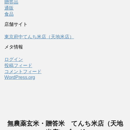
贈答品
通販
食品
店舗サイト
東京府中てんち米店（天地米店）
メタ情報
ログイン
投稿フィード
コメントフィード
WordPress.org
無農薬玄米・贈答米 てんち米店（天地