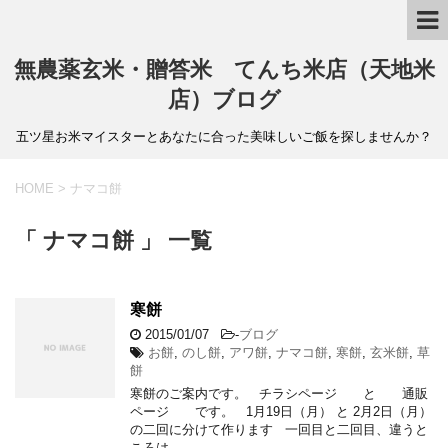
無農薬玄米・贈答米 てんち米店（天地米
店）ブログ
五ツ星お米マイスターとあなたに合った美味しいご飯を探しませんか？
HOME
>
ナマコ餅
「 ナマコ餅 」 一覧
寒餅
2015/01/07
-
ブログ
お餅
,
のし餅
,
アワ餅
,
ナマコ餅
,
寒餅
,
玄米餅
,
草
餅
寒餅のご案内です。 チラシページ と 通販
ページ です。 1月19日（月） と 2月2日（月）
の二回に分けて作ります 一回目と二回目、違うと
ころは、 …