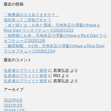
最近の投稿
「無農薬のヌカありますか？」
強化米ってご存知ですか？
「水と緑と土：お米と環境」天地米店小澤量のHave a
Rice Day! ラジオフチューズ2020/12/22
「放射能とお米」天地米店小澤量のHave a Rice Day! ラジ
オフチューズ2020/12/8
「糖質制限 その9」天地米店小澤量のHave a Rice Day!
ラジオフチューズ2020/11/24
最近のコメント
生産者のプライドと覚悟
に
若菜弘志
より
生産者のプライドと覚悟
に
RIO
より
生産者のプライドと覚悟
に
若菜弘志
より
アーカイブ
2022年6月
2021年3月
2020年12月