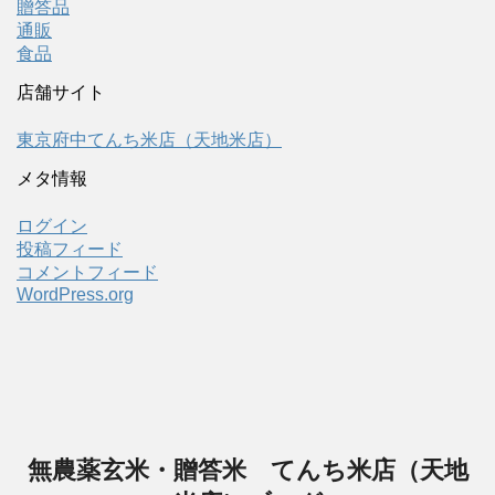
贈答品
通販
食品
店舗サイト
東京府中てんち米店（天地米店）
メタ情報
ログイン
投稿フィード
コメントフィード
WordPress.org
無農薬玄米・贈答米 てんち米店（天地