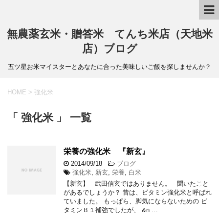
無農薬玄米・贈答米 てんち米店（天地米
店）ブログ
五ツ星お米マイスターとあなたに合った美味しいご飯を探しませんか？
HOME
>
強化米
「 強化米 」 一覧
栄養の強化米 『新玄』
2014/09/18
-
ブログ
強化米
,
新玄
,
栄養
,
白米
【新玄】 武田信玄ではありません。 聞いたこと
があるでしょうか？ 昔は、ビタミン強化米と呼ばれ
ていました。 もっぱら、脚気にならないための ビ
タミンＢ１補強でしたが、 &n …