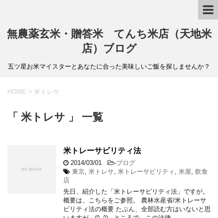
無農薬玄米・贈答米 てんち米店（天地米
店）ブログ
五ツ星お米マイスターとあなたに合った美味しいご飯を探しませんか？
HOME
>
米トレサ
「 米トレサ 」 一覧
米トレーサビリティ法
2014/03/01
-
ブログ
東京
,
米トレサ
,
米トレーサビリティ
,
米屋
,
飲食
店
先日、紹介した「米トレーサビリティ法」ですが。
概要は、こちらをご参照。 農林水産省/米トレーサ
ビリティ法の概要 たぶん、全部読む方はいないと思
いますが (^_^) ところで、この法律、 …