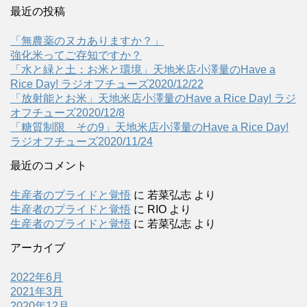
最近の投稿
「無農薬のヌカありますか？」
強化米ってご存知ですか？
「水と緑と土：お米と環境」天地米店小澤量のHave a
Rice Day! ラジオフチューズ2020/12/22
「放射能とお米」天地米店小澤量のHave a Rice Day! ラジ
オフチューズ2020/12/8
「糖質制限 その9」天地米店小澤量のHave a Rice Day!
ラジオフチューズ2020/11/24
最近のコメント
生産者のプライドと覚悟
に
若菜弘志
より
生産者のプライドと覚悟
に
RIO
より
生産者のプライドと覚悟
に
若菜弘志
より
アーカイブ
2022年6月
2021年3月
2020年12月