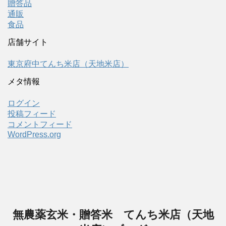
贈答品
通販
食品
店舗サイト
東京府中てんち米店（天地米店）
メタ情報
ログイン
投稿フィード
コメントフィード
WordPress.org
無農薬玄米・贈答米 てんち米店（天地