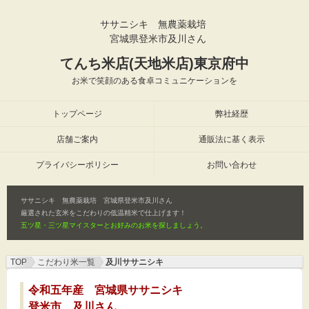
ササニシキ 無農薬栽培
宮城県登米市及川さん
てんち米店(天地米店)東京府中
お米で笑顔のある食卓コミュニケーションを
トップページ
弊社経歴
店舗ご案内
通販法に基く表示
プライバシーポリシー
お問い合わせ
ササニシキ 無農薬栽培 宮城県登米市及川さん
厳選された玄米をこだわりの低温精米で仕上げます！
五ツ星・三ツ星マイスターとお好みのお米を探しましょう。
TOP
こだわり米一覧
及川ササニシキ
令和五年産 宮城県ササニシキ
登米市 及川さん