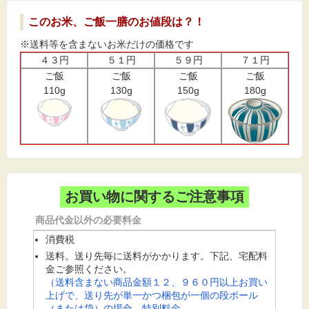
このお米、ご飯一膳のお値段は？！
※送料等を含まないお米だけの価格です
４３円
５１円
５９円
７１円
ご飯
ご飯
ご飯
ご飯
110g
130g
150g
180g
お買い物に関するご注意事項
商品代金以外の必要料金
消費税
送料。送り先毎に送料がかかります。下記、宅配料
金ご参照ください。
（送料含まない商品金額１２、９６０円以上お買い
上げで、送り先が単一かつ梱包が一個の段ボール
（または袋）の場合、特別料金。