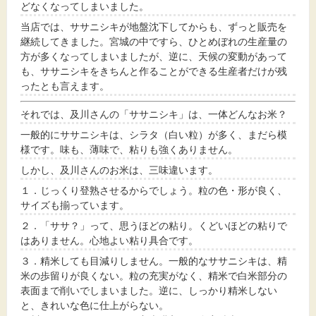
どなくなってしまいました。
当店では、ササニシキが地盤沈下してからも、ずっと販売を
継続してきました。宮城の中ですら、ひとめぼれの生産量の
方が多くなってしまいましたが、逆に、天候の変動があって
も、ササニシキをきちんと作ることができる生産者だけが残
ったとも言えます。
それでは、及川さんの「ササニシキ」は、一体どんなお米？
一般的にササニシキは、シラタ（白い粒）が多く、まだら模
様です。味も、薄味で、粘りも強くありません。
しかし、及川さんのお米は、三味違います。
１．じっくり登熟させるからでしょう。粒の色・形が良く、
サイズも揃っています。
２．「ササ？」って、思うほどの粘り。くどいほどの粘りで
はありません。心地よい粘り具合です。
３．精米しても目減りしません。一般的なササニシキは、精
米の歩留りが良くない。粒の充実がなく、精米で白米部分の
表面まで削いでしまいました。逆に、しっかり精米しない
と、きれいな色に仕上がらない。