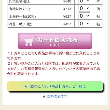
丸大豆醤油1L
¥648
本
有機味噌750g
¥713
個
上海苔一帖(10枚)
¥627
帖
海苔一帖(10枚)
¥497
帖
１）お米とこだわり商品は同時に買い物かごに入れることが
できます。
２）買い物かごに入れた段階では、配送料が加算されており
ません。お客様情報等をご入力いただいた次の確認画面で総
合計が表示されます。
★【他のこだわり商品】お米とご一緒に
★
送料の表です