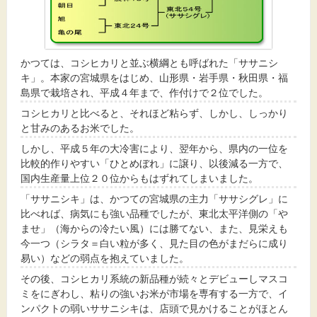
かつては、コシヒカリと並ぶ横綱とも呼ばれた「ササニシ
キ」。本家の宮城県をはじめ、山形県・岩手県・秋田県・福
島県で栽培され、平成４年まで、作付けで２位でした。
コシヒカリと比べると、それほど粘らず、しかし、しっかり
と甘みのあるお米でした。
しかし、平成５年の大冷害により、翌年から、県内の一位を
比較的作りやすい「ひとめぼれ」に譲り、以後減る一方で、
国内生産量上位２０位からもはずれてしまいました。
「ササニシキ」は、かつての宮城県の主力「ササシグレ」に
比べれば、病気にも強い品種でしたが、東北太平洋側の「や
ませ」（海からの冷たい風）には勝てない、また、見栄えも
今一つ（シラタ＝白い粒が多く、見た目の色がまだらに成り
易い）などの弱点を抱えていました。
その後、コシヒカリ系統の新品種が続々とデビューしマスコ
ミをにぎわし、粘りの強いお米が市場を専有する一方で、イ
ンパクトの弱いササニシキは、店頭で見かけることがほとん