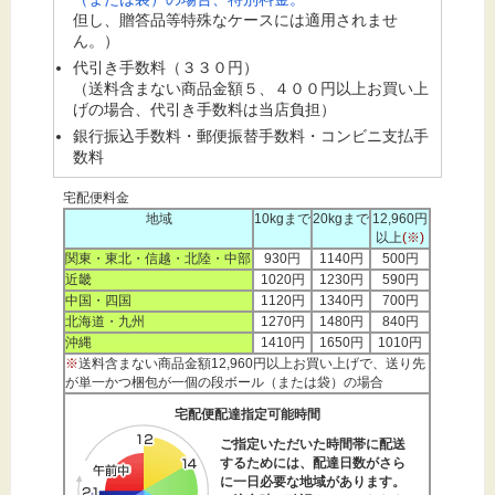
但し、贈答品等特殊なケースには適用されませ
ん。）
代引き手数料（３３０円）
（送料含まない商品金額５、４００円以上お買い上
げの場合、代引き手数料は当店負担）
銀行振込手数料・郵便振替手数料・コンビニ支払手
数料
宅配便料金
地域
10kgまで
20kgまで
12,960円
以上
(※)
関東・東北・信越・北陸・中部
930円
1140円
500円
近畿
1020円
1230円
590円
中国・四国
1120円
1340円
700円
北海道・九州
1270円
1480円
840円
沖縄
1410円
1650円
1010円
※
送料含まない商品金額12,960円以上お買い上げで、送り先
が単一かつ梱包が一個の段ボール（または袋）の場合
宅配便配達指定可能時間
ご指定いただいた時間帯に配送
するためには、配達日数がさら
に一日必要な地域があります。