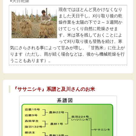
●天日乾燥
現在ではほとんど見かけなくなり
ました天日干し。刈り取り後の乾
燥作業を太陽の下で２～３週間か
けてじっくり自然に乾燥させま
す。米は茎を残しておくことによ
って刈り取り後も登熟を続け、寒
気にさらされる事によって甘みが増し、「甘熟米」に仕上が
ります（ただし、雨が続く場合などは、後から機械乾燥を行
うこともあります）。
『ササニシキ』系譜と及川さんのお米