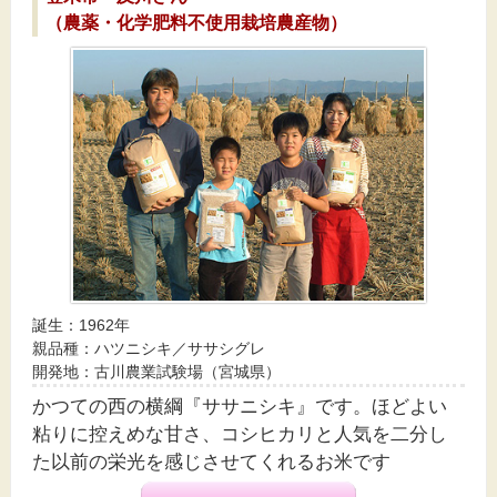
（農薬・化学肥料不使用栽培農産物）
誕生：1962年
親品種：ハツニシキ／ササシグレ
開発地：古川農業試験場（宮城県）
かつての西の横綱『ササニシキ』です。ほどよい
粘りに控えめな甘さ、コシヒカリと人気を二分し
た以前の栄光を感じさせてくれるお米です