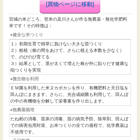
[買物ページに移動]
宮城の米どころ、登米の及川さんが作る無農薬・無化学肥料
米です！
その特徴は：
●健全な米つくり
１）初期生育で雑草に負けない大きな苗つくり
２）粗植（株の間をあけて、さらに植える本数を少なく）
で、のびのび育てる
３）結果として、茎が太くて増えた株が外に貼りだす健康な
稲つくりを実現
●微生物を利用
ＥＭ菌を利用した米ヌカボカシを作り、有機肥料と天日塩を
田んぼにまきます。さらに、光合成細菌も利用して、田んぼ
の中の有機物を分解して栄養素を作り出します。
●無農薬栽培
たね籾の消毒、苗床の消毒、苗の病気予防、除草剤、田んぼ
での病害虫用対策、お米つくりの全ての過程で、化学農薬は
不使用です。