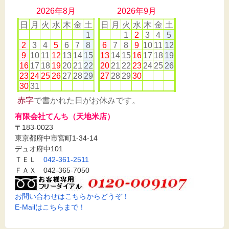
2026年8月
2026年9月
日
月
火
水
木
金
土
日
月
火
水
木
金
土
1
1
2
3
4
5
2
3
4
5
6
7
8
6
7
8
9
10
11
12
9
10
11
12
13
14
15
13
14
15
16
17
18
19
16
17
18
19
20
21
22
20
21
22
23
24
25
26
23
24
25
26
27
28
29
27
28
29
30
30
31
赤字
で書かれた日がお休みです。
有限会社てんち（天地米店）
〒183-0023
東京都府中市宮町1-34-14
デュオ府中101
ＴＥＬ
042-361-2511
ＦＡＸ 042-365-7050
お問い合わせはこちらからどうぞ！
E-Mailはこちらまで！