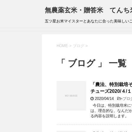
無農薬玄米・贈答米 てんち
五ツ星お米マイスターとあなたに合った美味しい
HOME
>
ブログ
>
「 ブログ 」 一覧
「農法、特別栽培その２
チューズ2020/４/
2020/04/14
-
ブロ
今日は、特別栽培米に
は、理念的な、なんだ
る内容を説明します。 