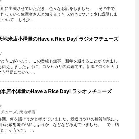
グ
組に出演させていただき、色々なお話をしました。 その中で、
を作っている生産者さんと知り合うきっかけについて少し説明しま
ついて、もう少 …
米店小澤量のHave a Rice Day! ラジオフチューズ
グ
とうございます。この番組も無事、新年を迎えることができまし
お伝えしましたように、コシヒカリの続編です。新潟のコシヒカリ
いう問題について …
小澤量のHave a Rice Day! ラジオフチューズ
グ
フチューズ
,
天地米店
回。何を話そうかと考えていました。最近はやりの糖質制限にし
がれた放射能の話にしようか、などなど考えていました。 で、結
た。そうです、 …