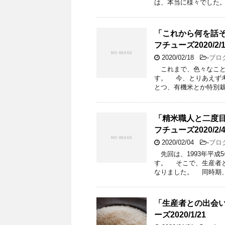
は、本当に様々でした。
「これから何を話そうか
フチューズ2020/2/1
2020/02/18
-
ブロ
これまで、色々なこと
す。 今、とりあえず考
とつ、有機米とか特別栽
「精米職人と二度目の転
フチューズ2020/2/
2020/02/04
-
ブロ
先回は、1993年平成
す。 そこで、生産者
なりました。 同時期、
「生産者との出会い」天
ーズ2020/1/21