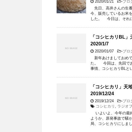
2020/01/21
-
ブロ
先日、高井さんの生番
今、販売しているお米
した。 今日は、それに
「コシヒカリBL」天地
2020/1/7
2020/01/07
-
ブロ
新年あけましておめで
た。 今回は、先回で
事情、コシヒカリBLと
「コシヒカリ」天地米店
2019/12/24
2019/12/24
-
ブロ
コシヒカリ
,
ラジオ
いよいよ、今年の最終
ようか、原発事故で騒
局、コシヒカリにしまし