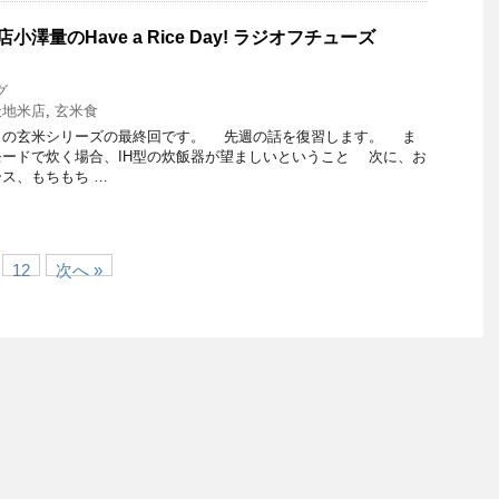
澤量のHave a Rice Day! ラジオフチューズ
グ
天地米店
,
玄米食
の玄米シリーズの最終回です。 先週の話を復習します。 ま
ードで炊く場合、IH型の炊飯器が望ましいということ 次に、お
ス、もちもち …
12
次へ »