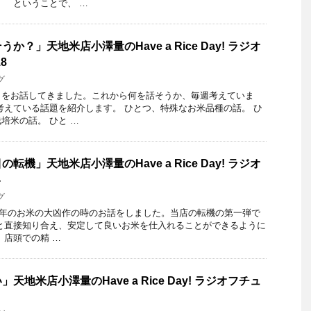
 ということで、 …
？」天地米店小澤量のHave a Rice Day! ラジオ
8
グ
をお話してきました。これから何を話そうか、毎週考えていま
えている話題を紹介します。 ひとつ、特殊なお米品種の話。 ひ
培米の話。 ひと …
機」天地米店小澤量のHave a Rice Day! ラジオ
4
グ
5年のお米の大凶作の時のお話をしました。当店の転機の第一弾で
と直接知り合え、安定して良いお米を仕入れることができるように
店頭での精 …
地米店小澤量のHave a Rice Day! ラジオフチュ