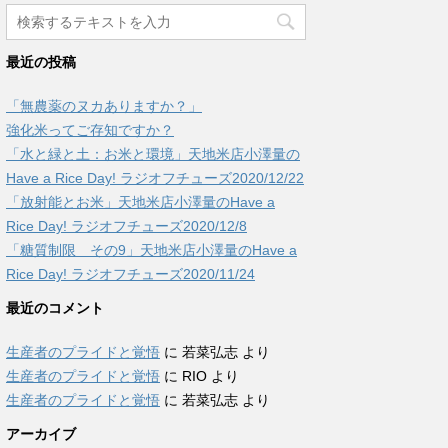
最近の投稿
「無農薬のヌカありますか？」
強化米ってご存知ですか？
「水と緑と土：お米と環境」天地米店小澤量の
Have a Rice Day! ラジオフチューズ2020/12/22
「放射能とお米」天地米店小澤量のHave a
Rice Day! ラジオフチューズ2020/12/8
「糖質制限 その9」天地米店小澤量のHave a
Rice Day! ラジオフチューズ2020/11/24
最近のコメント
生産者のプライドと覚悟
に
若菜弘志
より
生産者のプライドと覚悟
に
RIO
より
生産者のプライドと覚悟
に
若菜弘志
より
アーカイブ