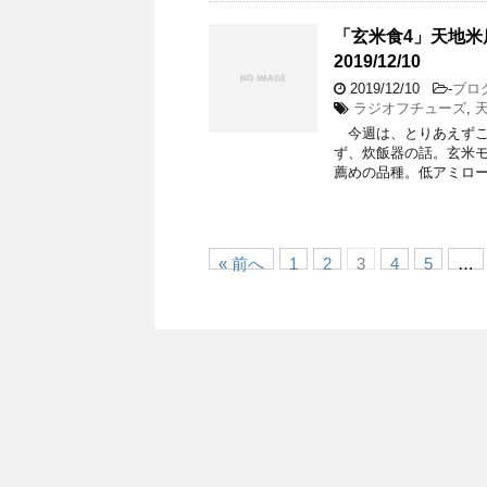
「玄米食4」天地米店小
2019/12/10
2019/12/10
-
ブロ
ラジオフチューズ
,
今週は、とりあえずこ
ず、炊飯器の話。玄米モ
薦めの品種。低アミロー
« 前へ
1
2
3
4
5
…