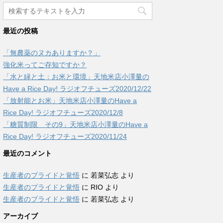
最近の投稿
「無農薬のヌカありますか？」
強化米ってご存知ですか？
「水と緑と土：お米と環境」天地米店小澤量の
Have a Rice Day! ラジオフチューズ2020/12/22
「放射能とお米」天地米店小澤量のHave a
Rice Day! ラジオフチューズ2020/12/8
「糖質制限 その9」天地米店小澤量のHave a
Rice Day! ラジオフチューズ2020/11/24
最近のコメント
生産者のプライドと覚悟
に
若菜弘志
より
生産者のプライドと覚悟
に
RIO
より
生産者のプライドと覚悟
に
若菜弘志
より
アーカイブ