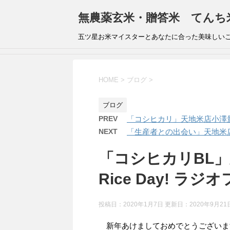
無農薬玄米・贈答米 てんち
五ツ星お米マイスターとあなたに合った美味しい
HOME
>
ブログ
>
ブログ
PREV
「コシヒカリ」天地米店小澤量のHav
NEXT
「生産者との出会い」天地米店小澤量の
「コシヒカリBL」
Rice Day! ラジオ
投稿日：2020年1月7日 更新日：
2020年9月21
新年あけましておめでとうございま