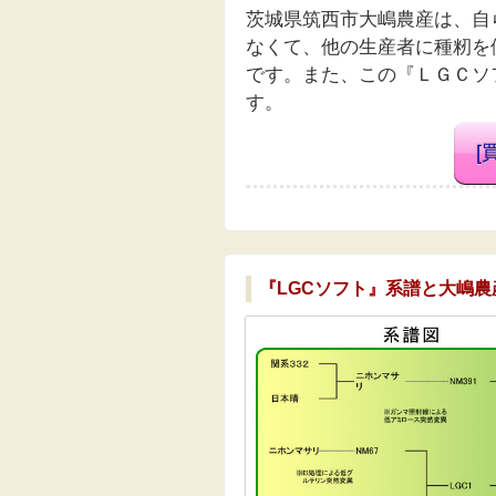
茨城県筑西市大嶋農産は、自
なくて、他の生産者に種籾を
です。また、この『
ＬＧＣソ
す。
[
『LGCソフト』系譜と大嶋農