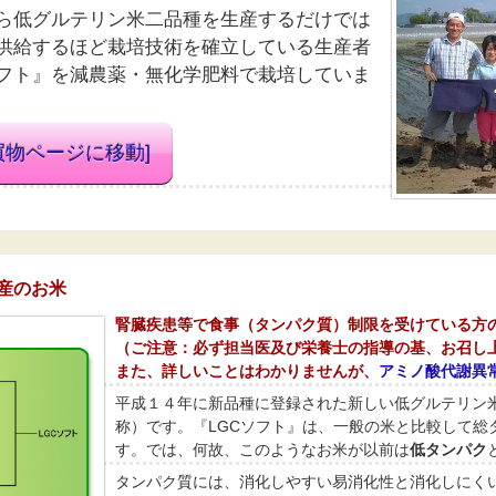
ら低グルテリン米二品種を生産するだけでは
供給するほど栽培技術を確立している生産者
フト
』を減農薬・無化学肥料で栽培していま
買物ページに移動]
産のお米
腎臓疾患等で食事（タンパク質）制限を受けている方
（ご注意：必ず担当医及び栄養士の指導の基、お召し
また、詳しいことはわかりませんが、
アミノ酸代謝異
平成１４年に新品種に登録された新しい低グルテリン
称）です。『
LGCソフト
』は、一般の米と比較して総
す。では、何故、このようなお米が以前は
低タンパク
タンパク質には、消化しやすい易消化性と消化しにく