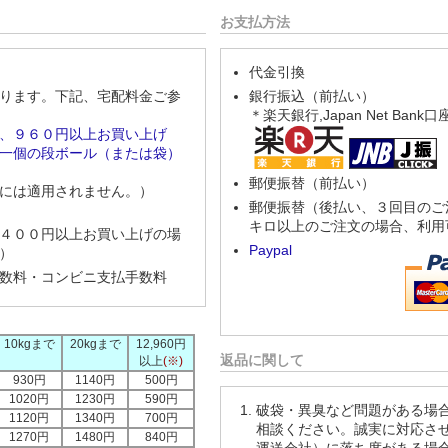
お支払方法
代金引換
ります。下記、宅配料金ご参
銀行振込（前払い）
＊楽天銀行,Japan Net Ban
、９６０円以上お買い上げ
一個の段ボール（または袋）
郵便振替（前払い）
には適用されません。）
郵便振替（後払い、３回目のご
キロ以上のご注文の場合、利用
４００円以上お買い上げの場
Paypal
）
数料・コンビニ支払手数料
10kgまで
20kgまで
12,960円
返品に関して
以上
(※)
930円
1140円
500円
1020円
1230円
590円
破袋・異臭など問題がある場
1120円
1340円
700円
相談ください。誠実に対応さ
1270円
1480円
840円
運送会社）に落ち度がある場