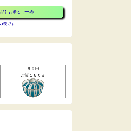
商品】お米とご一緒に
の表です
９５円
ご飯１８０ｇ