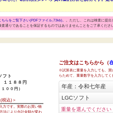
こちらをご覧下さい(PDFファイル,73kb)。
。ただし、これは検査に提出
検査通りであることを保証するものではありませんことをご了承くださ
ご注文はこちらから（
※試算表に重量を入力しても、買
らためて、重量数字を入力してく
ソフト
 １１８８円
年産：令和七年産
１１００円）
LGCソフト
(税込)＞
の入力です。実際のお買い物
方法により合計金額が変わ