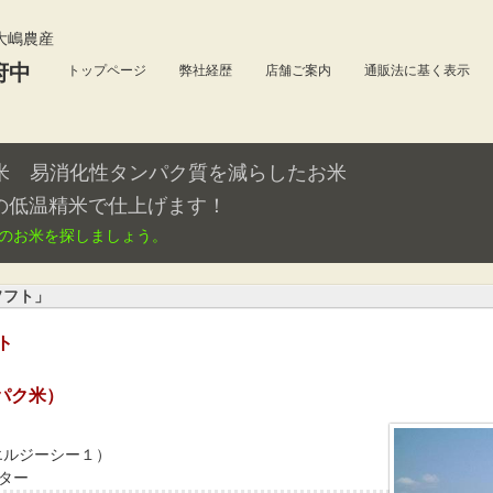
大嶋農産
府中
トップページ
弊社経歴
店舗ご案内
通販法に基く表示
ン米 易消化性タンパク質を減らしたお米
の低温精米で仕上げます！
のお米を探しましょう。
ソフト」
ト
パク米）
エルジーシー１）
ター