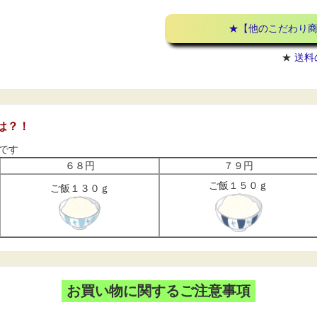
★【他のこだわり
★
送料
は？！
です
６８円
７９円
ご飯１５０ｇ
ご飯１３０ｇ
お買い物に関するご注意事項