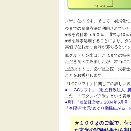
ク米」なのです。そして、易消化性
今までの食事療法に利用されていた
●米を過精米（５０％、通常は10％
●米を酵素処理することにより、タ
高価でなおかつ食味が落ちるといっ
低グルテリン米は、これまでの特殊
ただき食べてみましたが、本当にこ
上記のように、必ず担当医・栄養士
ことをお祈りします。
「
LGCソフト
」に関しての詳しい説
●「LGCソフト」（独立行政法人 
また、「低タンパク米」という表示
●月刊『農業経営者』2004年6月
「春陽等”表示”めぐり動揺広がる」PD
★
１００ｇのご飯で、何
た玄米の試験結果から割