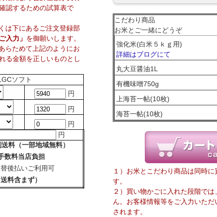
確認するための試算表で
こだわり商品
しくは下にあるご注文登録部
お米とご一緒にどうぞ
ご入力」
を御願いします。
強化米(白米５ｋｇ用)
、あらためて上記のようにお
詳細はブログにて
れる金額を正しいものとし
丸大豆醤油1L
LGCソフト
有機味噌750g
円
上海苔一帖(10枚)
円
海苔一帖(10枚)
円
円
別送料（一部地域無料）
手数料当店負担
振替後払いご利用可
１）お米とこだわり商品は同時に
・送料含まず）
す。
２）買い物かごに入れた段階では
ん。お客様情報等をご入力いただ
されます。