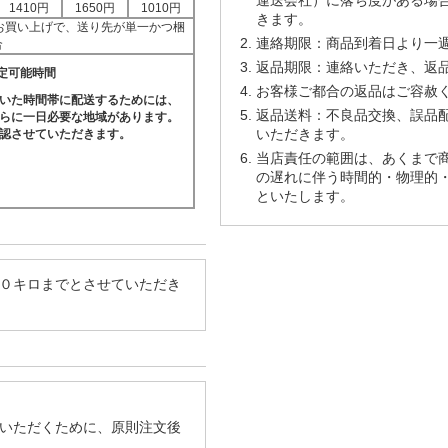
1410円
1650円
1010円
きます。
上お買い上げで、送り先が単一かつ梱
連絡期限：商品到着日より一
合
返品期限：連絡いただき、返
定可能時間
お客様ご都合の返品はご容赦
いた時間帯に配送するためには、
返品送料：不良品交換、誤品
らに一日必要な地域があります。
いただきます。
認させていただきます。
当店責任の範囲は、あくまで
の遅れに伴う時間的・物理的
といたします。
０キロまでとさせていただき
いただくために、原則注文後