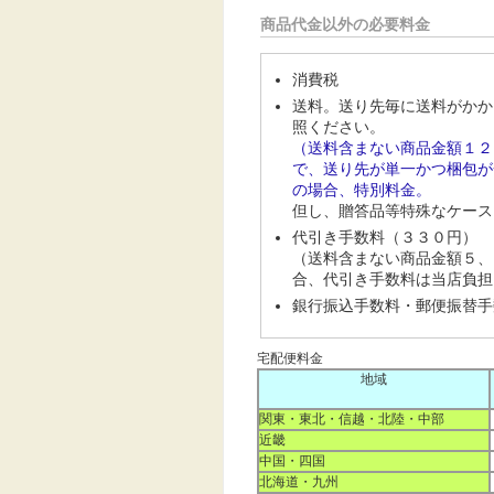
商品代金以外の必要料金
消費税
送料。送り先毎に送料がかか
照ください。
（送料含まない商品金額１２
で、送り先が単一かつ梱包が
の場合、特別料金。
但し、贈答品等特殊なケース
代引き手数料（３３０円）
（送料含まない商品金額５、
合、代引き手数料は当店負担
銀行振込手数料・郵便振替手
宅配便料金
地域
関東・東北・信越・北陸・中部
近畿
中国・四国
北海道・九州