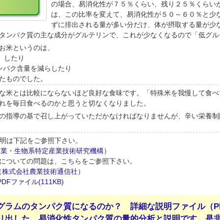
の場合、易消化性が７５％くらい、残り２５％くらい
は、この比率を変えて、易消化性が５０～６０％と少
ずに排出される量が多い分だけ、体が摂取する量が少
タンパク質の主な成分がグルテリンで、これが少なくなるので「低グル
お米というのは、
）したり
ンパク含量を減らしたり
たものでした。
な米とは比較にならないほど良好な食味です。「特殊米を我慢して食べ
れを毎日食べるのかと思うと切なくなりました。
の指導の基で召し上がっていただかなければなりませんが、辛い栄養制
明は下記をご参照下さい。
農業・生物系特定産業技術研究機構）
についての問題は、こちらをご参照下さい。
号（株式会社農業技術通信社）
Fファイル(111KB)
グラムのタンパク質になるのか？ 詳細な説明ファイル（P
り出した、易消化性タンパク質の量的分析と説明です。是