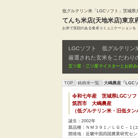
低グルテリン米「LGCソフト」
茨城県
てんち米店(天地米店)東京
お米で笑顔のある食卓コミュニケーションを
LGCソフト 低グルテリ
厳選された玄米をこだわり
五ツ星・三ツ星マイスターとお好み
TOP
銘柄米一覧
大嶋農産「LGC
令和七年産 茨城県LGCソフ
筑西市 大嶋農産
（低グルテリン米・旧低タン
誕生：2002年
親品種：ＮＭ３９１／ＬＧＣ－１(
開発地：近畿中国四国農業研究セン