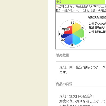
沖縄
※
送料含まない商品金額12,960円以
包が一個の段ボール（または袋）の場
宅配便配達指
ご指定いただ
配達日数がさ
ご注文時に確
販売数量
原則、同一指定場所につき、２
ます。
商品の発送
原則：注文日の翌営業日
鮮度の良いお米を召し上がって
の精米となりますので。