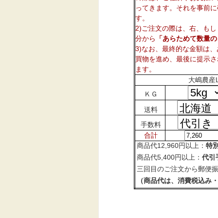
ってきます。それを事前に
す。
2)ご注文の際は、右、も
分から
「あらためて数量の
3)なお、最終的な金額は
買物を進め、最後に提示さ
ます。
大嶋農産
ＫＧ
送料
手数料
合計
商品代12,960円以上：
特
商品代5,400円以上：
代引
三回目のご注文から郵便
（商品代は、消費税込み