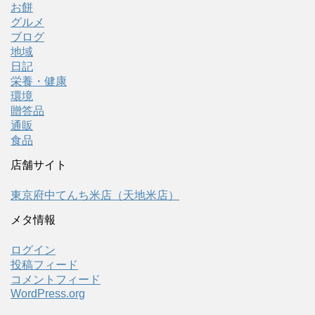
お餅
グルメ
ブログ
地域
日記
栄養・健康
環境
贈答品
通販
食品
店舗サイト
東京府中てんち米店（天地米店）
メタ情報
ログイン
投稿フィード
コメントフィード
WordPress.org