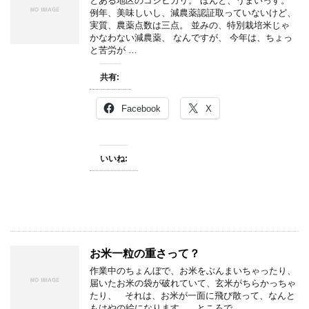
とある地区のコシヒカリ。 ほんと、うまいっす。
例年、美味しいし、減農薬認証取っていないけど、
実質、農薬点数は三点。 並みの、特別栽培米じゃ
かなわない減農薬、 なんですが、 今年は、ちょっ
と苦労が …
共有:
Facebook
X
いいね:
お米一粒の重さって？
作業中のちょんぼで、お米をぶんまいちゃったり、
届いたお米の袋が破れていて、玄米がちらかっちゃ
たり、 それは、お米が一面に飛び散って、なんと
もはやの絵になります。 ところで …