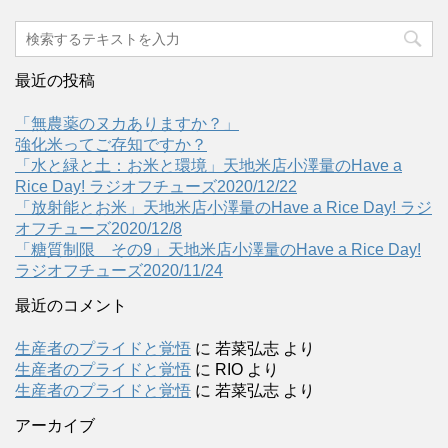
最近の投稿
「無農薬のヌカありますか？」
強化米ってご存知ですか？
「水と緑と土：お米と環境」天地米店小澤量のHave a
Rice Day! ラジオフチューズ2020/12/22
「放射能とお米」天地米店小澤量のHave a Rice Day! ラジ
オフチューズ2020/12/8
「糖質制限 その9」天地米店小澤量のHave a Rice Day!
ラジオフチューズ2020/11/24
最近のコメント
生産者のプライドと覚悟
に
若菜弘志
より
生産者のプライドと覚悟
に
RIO
より
生産者のプライドと覚悟
に
若菜弘志
より
アーカイブ