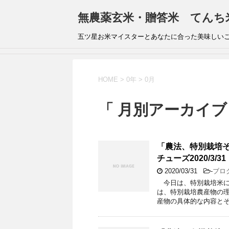
無農薬玄米・贈答米 てんち
五ツ星お米マイスターとあなたに合った美味しい
HOME
>
0年
>
0月
「 月別アーカイブ：
「農法、特別栽培その１
チューズ2020/3/31
2020/03/31
-
ブロ
今日は、特別栽培米に
は、特別栽培農産物の
産物の具体的な内容とそ