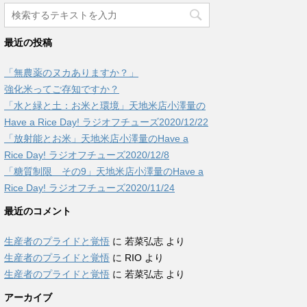
最近の投稿
「無農薬のヌカありますか？」
強化米ってご存知ですか？
「水と緑と土：お米と環境」天地米店小澤量の
Have a Rice Day! ラジオフチューズ2020/12/22
「放射能とお米」天地米店小澤量のHave a
Rice Day! ラジオフチューズ2020/12/8
「糖質制限 その9」天地米店小澤量のHave a
Rice Day! ラジオフチューズ2020/11/24
最近のコメント
生産者のプライドと覚悟
に
若菜弘志
より
生産者のプライドと覚悟
に
RIO
より
生産者のプライドと覚悟
に
若菜弘志
より
アーカイブ