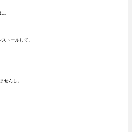
に。
インストールして、
ませんし。