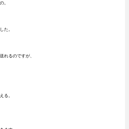
の。
した。
送れるのですが、
える。