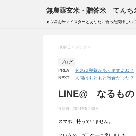
無農薬玄米・贈答米 てんち
五ツ星お米マイスターとあなたに合った美味しい
HOME
>
ブログ
>
ブログ
PREV
玄米は栄養がありますよね？
NEXT
人間はもともと雑食だった？
LINE@ なるも
投稿日：
2014年5月30日
スマホ、持っていません。
というか、ガラケーに戻しました。