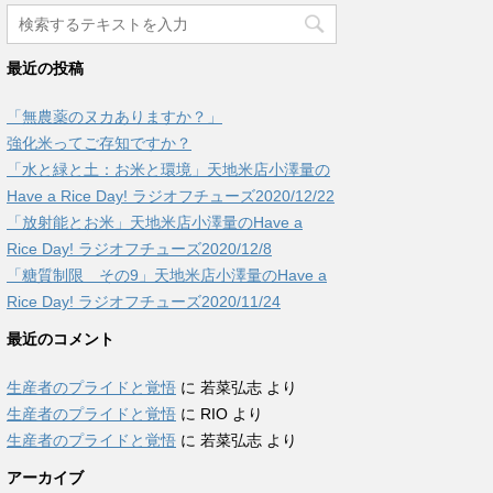
最近の投稿
「無農薬のヌカありますか？」
強化米ってご存知ですか？
「水と緑と土：お米と環境」天地米店小澤量の
Have a Rice Day! ラジオフチューズ2020/12/22
「放射能とお米」天地米店小澤量のHave a
Rice Day! ラジオフチューズ2020/12/8
「糖質制限 その9」天地米店小澤量のHave a
Rice Day! ラジオフチューズ2020/11/24
最近のコメント
生産者のプライドと覚悟
に
若菜弘志
より
生産者のプライドと覚悟
に
RIO
より
生産者のプライドと覚悟
に
若菜弘志
より
アーカイブ