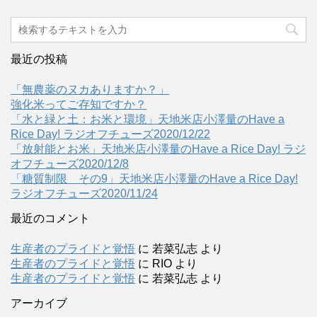
最近の投稿
「無農薬のヌカありますか？」
強化米ってご存知ですか？
「水と緑と土：お米と環境」天地米店小澤量のHave a
Rice Day! ラジオフチューズ2020/12/22
「放射能とお米」天地米店小澤量のHave a Rice Day! ラジ
オフチューズ2020/12/8
「糖質制限 その9」天地米店小澤量のHave a Rice Day!
ラジオフチューズ2020/11/24
最近のコメント
生産者のプライドと覚悟
に
若菜弘志
より
生産者のプライドと覚悟
に
RIO
より
生産者のプライドと覚悟
に
若菜弘志
より
アーカイブ