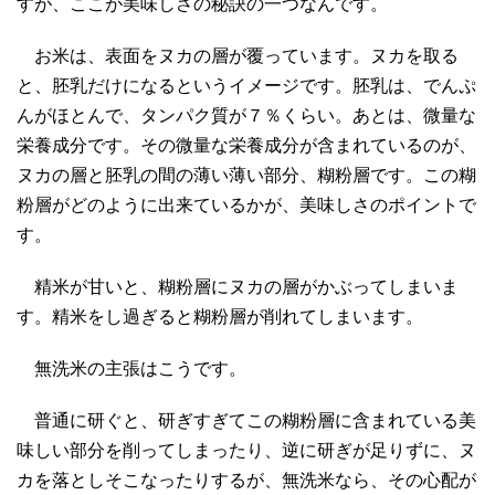
すが、ここが美味しさの秘訣の一つなんです。
お米は、表面をヌカの層が覆っています。ヌカを取る
と、胚乳だけになるというイメージです。胚乳は、でんぷ
んがほとんで、タンパク質が７％くらい。あとは、微量な
栄養成分です。その微量な栄養成分が含まれているのが、
ヌカの層と胚乳の間の薄い薄い部分、糊粉層です。この糊
粉層がどのように出来ているかが、美味しさのポイントで
す。
精米が甘いと、糊粉層にヌカの層がかぶってしまいま
す。精米をし過ぎると糊粉層が削れてしまいます。
無洗米の主張はこうです。
普通に研ぐと、研ぎすぎてこの糊粉層に含まれている美
味しい部分を削ってしまったり、逆に研ぎが足りずに、ヌ
カを落としそこなったりするが、無洗米なら、その心配が