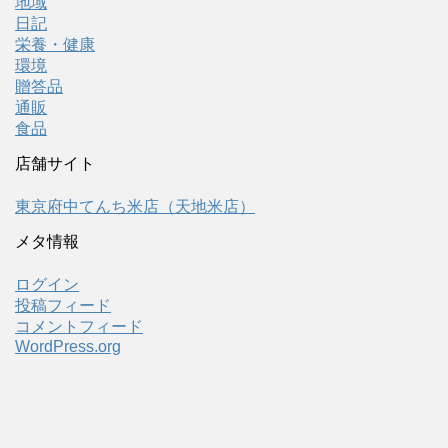
地域
日記
栄養・健康
環境
贈答品
通販
食品
店舗サイト
東京府中てんち米店（天地米店）
メタ情報
ログイン
投稿フィード
コメントフィード
WordPress.org