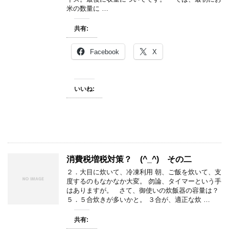
米の数量に …
共有:
Facebook
X
いいね:
消費税増税対策？ (^_^) その二
２．大目に炊いて、冷凍利用 朝、ご飯を炊いて、支
度するのもなかなか大変。 勿論、タイマーという手
はありますが。 さて、御使いの炊飯器の容量は？
５．５合炊きが多いかと。 ３合が、適正な炊 …
共有: