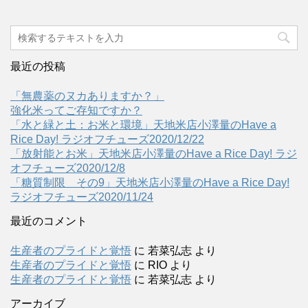
最近の投稿
「無農薬のヌカありますか？」
強化米ってご存知ですか？
「水と緑と土：お米と環境」天地米店小澤量のHave a
Rice Day! ラジオフチューズ2020/12/22
「放射能とお米」天地米店小澤量のHave a Rice Day! ラジ
オフチューズ2020/12/8
「糖質制限 その9」天地米店小澤量のHave a Rice Day!
ラジオフチューズ2020/11/24
最近のコメント
生産者のプライドと覚悟
に
若菜弘志
より
生産者のプライドと覚悟
に
RIO
より
生産者のプライドと覚悟
に
若菜弘志
より
アーカイブ