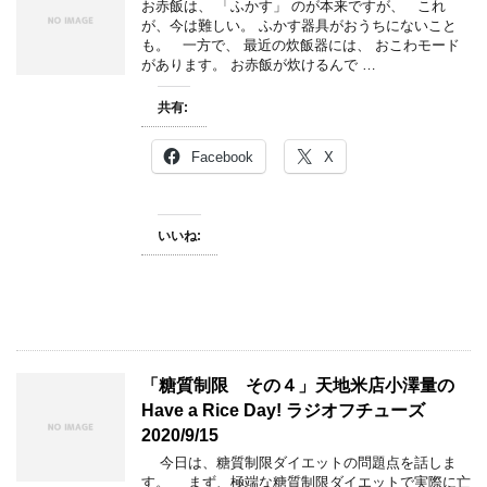
お赤飯は、 「ふかす」 のが本来ですが、 これ
が、今は難しい。 ふかす器具がおうちにないこと
も。 一方で、 最近の炊飯器には、 おこわモード
があります。 お赤飯が炊けるんで …
共有:
Facebook
X
いいね:
「糖質制限 その４」天地米店小澤量の
Have a Rice Day! ラジオフチューズ
2020/9/15
今日は、糖質制限ダイエットの問題点を話しま
す。 まず、極端な糖質制限ダイエットで実際に亡