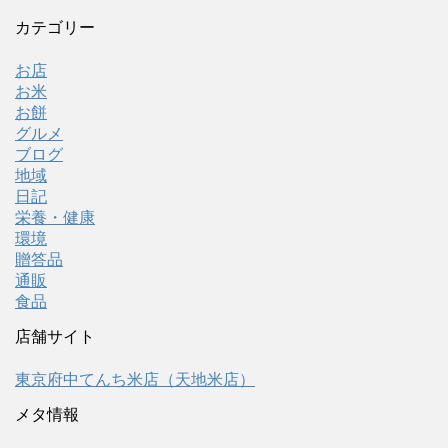
カテゴリー
お店
お米
お餅
グルメ
ブログ
地域
日記
栄養・健康
環境
贈答品
通販
食品
店舗サイト
東京府中てんち米店（天地米店）
メタ情報