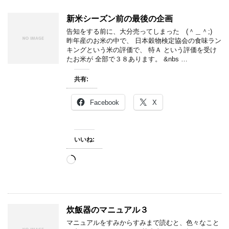
新米シーズン前の最後の企画
告知をする前に、大分売ってしまった (＾＿＾;)
昨年産のお米の中で、 日本穀物検定協会の食味ラン
キングという米の評価で、 特Ａ という評価を受け
たお米が 全部で３８あります。 &nbs …
共有:
Facebook
X
いいね:
読
み
込
み
中…
炊飯器のマニュアル３
マニュアルをすみからすみまで読むと、色々なこと