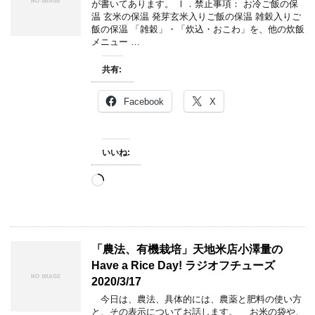
が書いてあります。 Ⅰ．禁止事項： お冷ご飯の保
温 玄米の保温 発芽玄米入りご飯の保温 雑穀入りご
飯の保温 「雑穀」・「炊込・おこわ」を、他の炊飯
メニュー …
共有:
Facebook
X
いいね:
読
み
込
み
中…
「農法、有機栽培」天地米店小澤量の
Have a Rice Day! ラジオフチューズ
2020/3/17
今日は、農法、具体的には、農薬と肥料の使い方
と、その表示についてお話します。 お米の袋や、