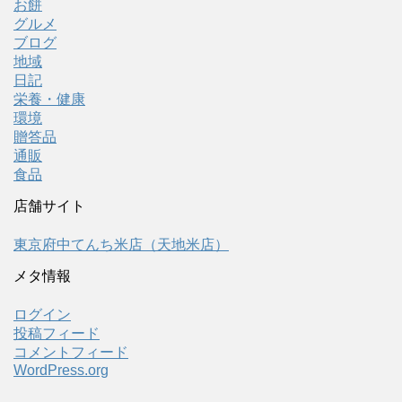
お餅
グルメ
ブログ
地域
日記
栄養・健康
環境
贈答品
通販
食品
店舗サイト
東京府中てんち米店（天地米店）
メタ情報
ログイン
投稿フィード
コメントフィード
WordPress.org