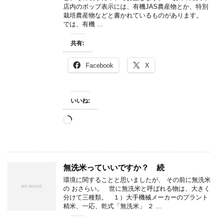
店内のポップ表示には、有機JAS農産物とか、特別
栽培農産物などと書かれているものがあります。
では、有機 …
共有:
Facebook
X
いいね:
読
み
込
み
中…
無洗米っていいですか？ 続
環境に関することと思いましたが、 その前に無洗米
の おさらい。 世に無洗米と呼ばれる物は、大きく
分けて三種類。 １）大手機械メーカーのプラント
精米、一応、乾式「無洗米」 ２ …