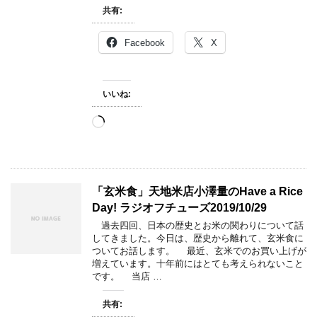
共有:
Facebook
X
いいね:
読
み
込
み
中…
「玄米食」天地米店小澤量のHave a Rice
Day! ラジオフチューズ2019/10/29
過去四回、日本の歴史とお米の関わりについて話
してきました。今日は、歴史から離れて、玄米食に
ついてお話します。 最近、玄米でのお買い上げが
増えています。十年前にはとても考えられないこと
です。 当店 …
共有: