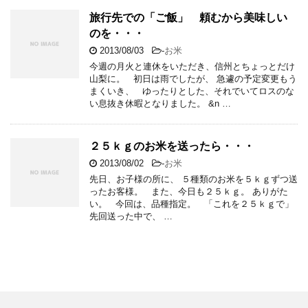
旅行先での「ご飯」 頼むから美味しい
のを・・・
2013/08/03
-
お米
今週の月火と連休をいただき、信州とちょっとだけ
山梨に。 初日は雨でしたが、 急遽の予定変更もう
まくいき、 ゆったりとした、それでいてロスのな
い息抜き休暇となりました。 &n …
２５ｋｇのお米を送ったら・・・
2013/08/02
-
お米
先日、お子様の所に、 ５種類のお米を５ｋｇずつ送
ったお客様。 また、今日も２５ｋｇ。 ありがた
い。 今回は、品種指定。 「これを２５ｋｇで」
先回送った中で、 …