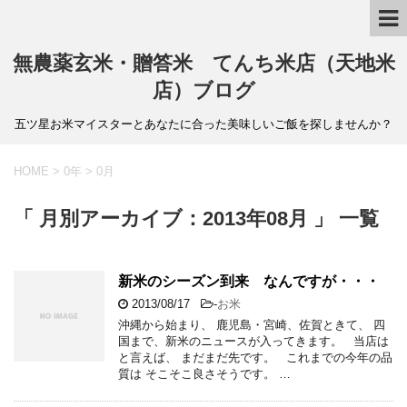
無農薬玄米・贈答米 てんち米店（天地米
店）ブログ
五ツ星お米マイスターとあなたに合った美味しいご飯を探しませんか？
HOME
>
0年
>
0月
「 月別アーカイブ：2013年08月 」 一覧
新米のシーズン到来 なんですが・・・
2013/08/17
-
お米
沖縄から始まり、 鹿児島・宮崎、佐賀ときて、 四
国まで、新米のニュースが入ってきます。 当店は
と言えば、 まだまだ先です。 これまでの今年の品
質は そこそこ良さそうです。 …