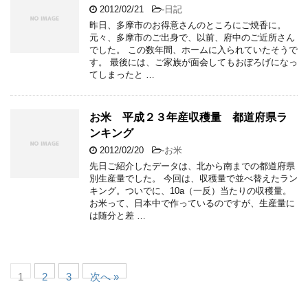
2012/02/21
-
日記
昨日、多摩市のお得意さんのところにご焼香に。
元々、多摩市のご出身で、以前、府中のご近所さん
でした。 この数年間、ホームに入られていたそうで
す。 最後には、ご家族が面会してもおぼろげになっ
てしまったと …
お米 平成２３年産収穫量 都道府県ラ
ンキング
2012/02/20
-
お米
先日ご紹介したデータは、北から南までの都道府県
別生産量でした。 今回は、収穫量で並べ替えたラン
キング。ついでに、10a（一反）当たりの収穫量。
お米って、日本中で作っているのですが、生産量に
は随分と差 …
1
2
3
次へ »