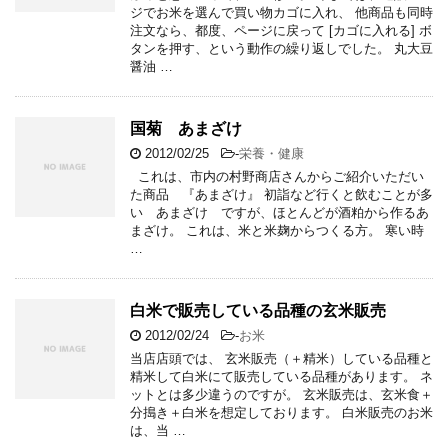
ジでお米を選んで買い物カゴに入れ、 他商品も同時
注文なら、都度、ページに戻って [カゴに入れる] ボ
タンを押す、という動作の繰り返しでした。 丸大豆
醤油 …
国菊 あまざけ
2012/02/25
-
栄養・健康
これは、市内の村野商店さんからご紹介いただい
た商品 『あまざけ』 初詣など行くと飲むことが多
い あまざけ ですが、ほとんどが酒粕から作るあ
まざけ。 これは、米と米麹からつくる方。 寒い時
…
白米で販売している品種の玄米販売
2012/02/24
-
お米
当店店頭では、 玄米販売（＋精米）している品種と
精米して白米にて販売している品種があります。 ネ
ットとは多少違うのですが。 玄米販売は、玄米食＋
分搗き＋白米を想定しております。 白米販売のお米
は、当 …