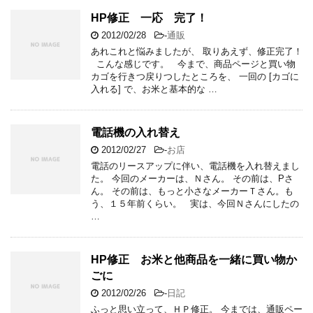
HP修正 一応 完了！
2012/02/28
-
通販
あれこれと悩みましたが、 取りあえず、修正完了！
こんな感じです。 今まで、商品ページと買い物
カゴを行きつ戻りつしたところを、 一回の [カゴに
入れる] で、お米と基本的な …
電話機の入れ替え
2012/02/27
-
お店
電話のリースアップに伴い、電話機を入れ替えまし
た。 今回のメーカーは、Ｎさん。 その前は、Pさ
ん。 その前は、もっと小さなメーカーＴさん。も
う、１５年前くらい。 実は、今回Ｎさんにしたの
…
HP修正 お米と他商品を一緒に買い物か
ごに
2012/02/26
-
日記
ふっと思い立って、ＨＰ修正。 今までは、通販ペー